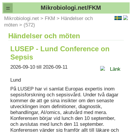
=
Mikrobiologi.net/FKM
Mikrobiologi.net
>
FKM
>
Händelser och
möten
>
(572)
Händelser och möten
LUSEP - Lund Conference on
Sepsis
2026-09-10 till 2026-09-11
Länk
Lund
På LUSEP har vi samlat Europas expertis inom
sepsisforskning och sepsisvård. Under två dagar
kommer de att ge sina insikter om den senaste
utvecklingen inom definitioner, diagnostik,
behandlingar, AI/omics, akutvård med mera.
Konferensen börjar vid lunch den 10 september,
och avslutas med lunch den 11 september.
Konferensen vänder sig framför allt till läkare och