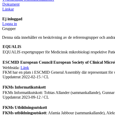
Dokument
Länkar
Ej inloggad
Logga in
Grupper
Denna sida innehåller en beskrivning av de referensgrupper och and
EQUALIS
EQUALIS expertgrupper för Medicinsk mikrobiologi respektive Patie
ESCMID European Council European Society of Clinical Microbi
Webbsida:
Länk
FKM har en plats i ESCMID General Assembly där representant för s
Uppdaterat 2022-02-15 / CL
FKMs Informatikutskott
FKMs Informatikutskott: Tobias Allander (sammankallande), Gunnar
Uppdaterat 2023-09-12 / CL
FKMs Utbildningsutskott
FKMs utbildningsutskott
: Afamia Jabbour (sammankallande), Ale