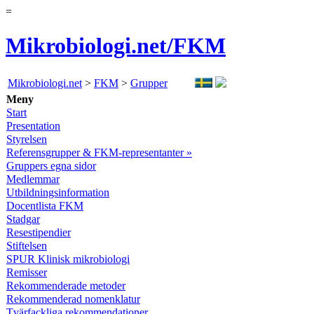
=
Mikrobiologi.net/FKM
Mikrobiologi.net
>
FKM
>
Grupper
Meny
Start
Presentation
Styrelsen
Referensgrupper & FKM-representanter »
Gruppers egna sidor
Medlemmar
Utbildningsinformation
Docentlista FKM
Stadgar
Resestipendier
Stiftelsen
SPUR Klinisk mikrobiologi
Remisser
Rekommenderade metoder
Rekommenderad nomenklatur
Tvärfackliga rekommendationer