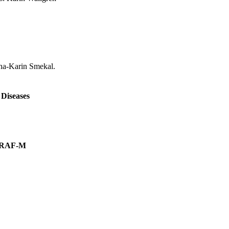
na-Karin Smekal.
 Diseases
p RAF-M