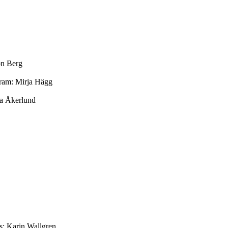
on Berg
gram: Mirja Hägg
a Åkerlund
s: Karin Wallgren