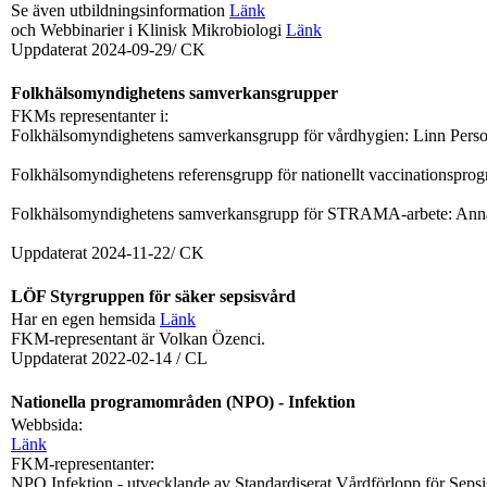
Se även utbildningsinformation
Länk
och Webbinarier i Klinisk Mikrobiologi
Länk
Uppdaterat 2024-09-29/ CK
Folkhälsomyndighetens samverkansgrupper
FKMs representanter i:
Folkhälsomyndighetens samverkansgrupp för vårdhygien: Linn Pers
Folkhälsomyndighetens referensgrupp för nationellt vaccinationspro
Folkhälsomyndighetens samverkansgrupp för STRAMA-arbete: Ann
Uppdaterat 2024-11-22/ CK
LÖF Styrgruppen för säker sepsisvård
Har en egen hemsida
Länk
FKM-representant är Volkan Özenci.
Uppdaterat 2022-02-14 / CL
Nationella programområden (NPO) - Infektion
Webbsida:
Länk
FKM-representanter:
NPO Infektion - utvecklande av Standardiserat Vårdförlopp för Sepsi